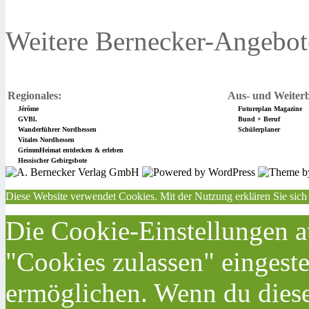
Weitere Bernecker-Angebot
Regionales:
Aus- und Weiterb
Jérôme
Futureplan Magazine
GVBl.
Bund + Beruf
Wanderführer Nordhessen
Schülerplaner
Vitales Nordhessen
GrimmHeimat entdecken & erleben
Hessischer Gebirgsbote
Diese Website verwendet Cookies. Mit der Nutzung erklären Sie sich
Die Cookie-Einstellungen au
"Cookies zulassen" eingeste
ermöglichen. Wenn du dies