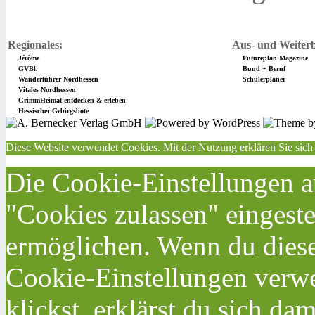
Regionales:
Aus- und Weiterb
Jérôme
Futureplan Magazine
GVBl.
Bund + Beruf
Wanderführer Nordhessen
Schülerplaner
Vitales Nordhessen
GrimmHeimat entdecken & erleben
Hessischer Gebirgsbote
Diese Website verwendet Cookies. Mit der Nutzung erklären Sie sich
Die Cookie-Einstellungen au
"Cookies zulassen" eingeste
ermöglichen. Wenn du dies
Cookie-Einstellungen verwe
klickst, erklärst du sich da