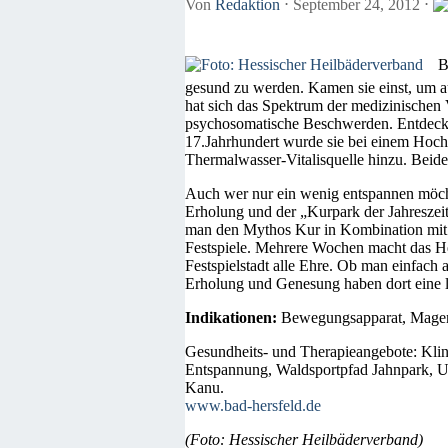
Von
Redaktion
⋅
September 24, 2012
⋅
B
gesund zu werden. Kamen sie einst, um a
hat sich das Spektrum der medizinischen
psychosomatische Beschwerden. Entdeckt w
17.Jahrhundert wurde sie bei einem Hochw
Thermalwasser-Vitalisquelle hinzu. Beide
Auch wer nur ein wenig entspannen möchte
Erholung und der „Kurpark der Jahreszeit
man den Mythos Kur in Kombination mit ers
Festspiele. Mehrere Wochen macht das H
Festspielstadt alle Ehre. Ob man einfach
Erholung und Genesung haben dort eine 
Indikationen:
Bewegungsapparat, Magen,
Gesundheits- und Therapieangebote: Kli
Entspannung, Waldsportpfad Jahnpark, 
Kanu.
www.bad-hersfeld.de
(Foto: Hessischer Heilbäderverband)