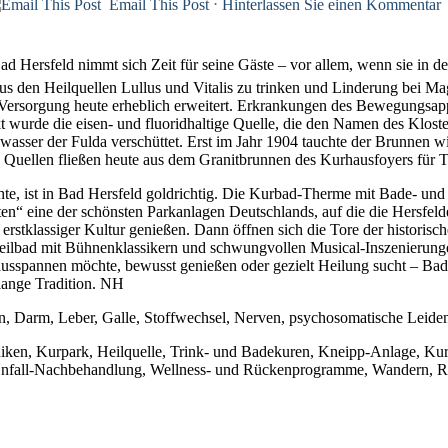
Email This Post
⋅
Hinterlassen Sie einen Kommentar
ad Hersfeld nimmt sich Zeit für seine Gäste – vor allem, wenn sie in 
us den Heilquellen Lullus und Vitalis zu trinken und Linderung bei M
 Versorgung heute erheblich erweitert. Erkrankungen des Bewegungsap
urde die eisen- und fluoridhaltige Quelle, die den Namen des Kloster
asser der Fulda verschüttet. Erst im Jahr 1904 tauchte der Brunnen w
 Quellen fließen heute aus dem Granitbrunnen des Kurhausfoyers für T
, ist in Bad Hersfeld goldrichtig. Die Kurbad-Therme mit Bade- und S
en“ eine der schönsten Parkanlagen Deutschlands, auf die die Hersfel
tklassiger Kultur genießen. Dann öffnen sich die Tore der historische
eilbad mit Bühnenklassikern und schwungvollen Musical-Inszenierung
 ausspannen möchte, bewusst genießen oder gezielt Heilung sucht – Bad
lange Tradition. NH
 Darm, Leber, Galle, Stoffwechsel, Nerven, psychosomatische Leiden
niken, Kurpark, Heilquelle, Trink- und Badekuren, Kneipp-Anlage, K
Unfall-Nachbehandlung, Wellness- und Rückenprogramme, Wandern, R