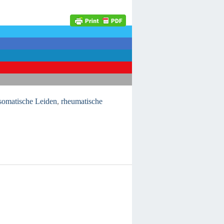
somatische Leiden
,
rheumatische