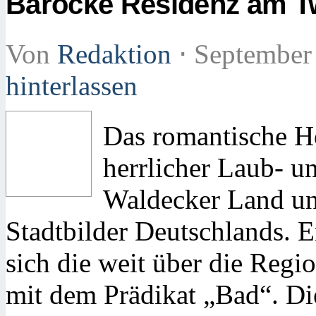
Barocke Residenz am T
Von
Redaktion
⋅
September
hinterlassen
Das romantische He
herrlicher Laub- u
Waldecker Land und
Stadtbilder Deutschlands. E
sich die weit über die Regi
mit dem Prädikat „Bad“. Di