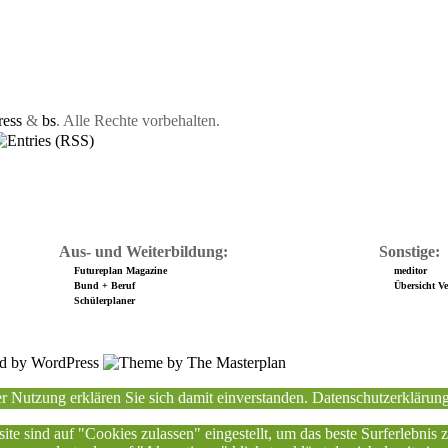
ess
&
bs
. Alle Rechte vorbehalten.
Aus- und Weiterbildung:
Sonstige:
Futureplan Magazine
meditor
Bund + Beruf
Übersicht Ver
Schülerplaner
r Nutzung erklären Sie sich damit einverstanden.
Datenschutzerklärun
ite sind auf "Cookies zulassen" eingestellt, um das beste Surferlebnis