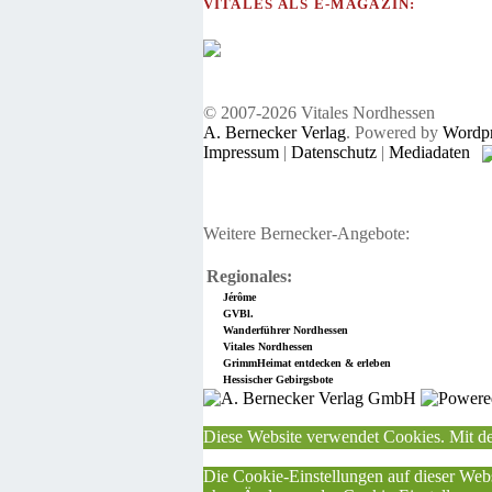
VITALES ALS E-MAGAZIN:
© 2007-2026 Vitales Nordhessen
A. Bernecker Verlag
. Powered by
Wordpr
Impressum
|
Datenschutz
|
Mediadaten
Weitere Bernecker-Angebote:
Regionales:
Jérôme
GVBl.
Wanderführer Nordhessen
Vitales Nordhessen
GrimmHeimat entdecken & erleben
Hessischer Gebirgsbote
Diese Website verwendet Cookies. Mit de
Die Cookie-Einstellungen auf dieser Webs