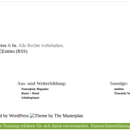
ess
&
bs
. Alle Rechte vorbehalten.
Aus- und Weiterbildung:
Sonstige:
Futureplan Magazine
meditor
Bund + Beruf
Übersicht Ver
Schülerplaner
r Nutzung erklären Sie sich damit einverstanden.
Datenschutzerklärun