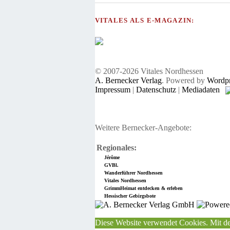
VITALES ALS E-MAGAZIN:
© 2007-2026 Vitales Nordhessen
A. Bernecker Verlag
. Powered by
Wordpr
Impressum
|
Datenschutz
|
Mediadaten
Weitere Bernecker-Angebote:
Regionales:
Jérôme
GVBl.
Wanderführer Nordhessen
Vitales Nordhessen
GrimmHeimat entdecken & erleben
Hessischer Gebirgsbote
Diese Website verwendet Cookies. Mit de