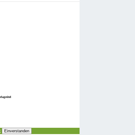
lagstitel
g
Einverstanden