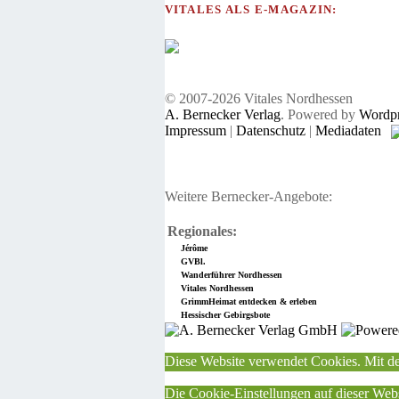
VITALES ALS E-MAGAZIN:
© 2007-2026 Vitales Nordhessen
A. Bernecker Verlag
. Powered by
Wordpr
Impressum
|
Datenschutz
|
Mediadaten
Weitere Bernecker-Angebote:
Regionales:
Jérôme
GVBl.
Wanderführer Nordhessen
Vitales Nordhessen
GrimmHeimat entdecken & erleben
Hessischer Gebirgsbote
Diese Website verwendet Cookies. Mit de
Die Cookie-Einstellungen auf dieser Webs