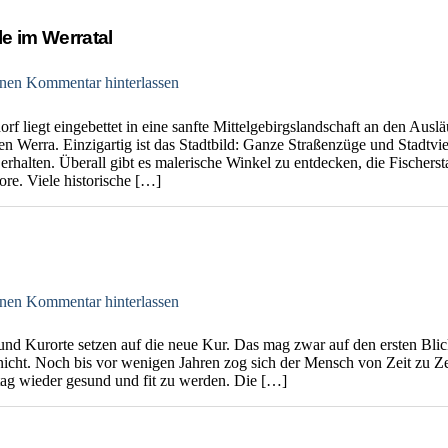
e im Werratal
nen Kommentar hinterlassen
f liegt eingebettet in eine sanfte Mittelgebirgslandschaft an den Aus
en Werra. Einzigartig ist das Stadtbild: Ganze Straßenzüge und Stadtvie
halten. Überall gibt es malerische Winkel zu entdecken, die Fischers
re. Viele historische […]
nen Kommentar hinterlassen
und Kurorte setzen auf die neue Kur. Das mag zwar auf den ersten Bli
 nicht. Noch bis vor wenigen Jahren zog sich der Mensch von Zeit zu Z
tag wieder gesund und fit zu werden. Die […]