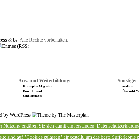
ess
&
bs
. Alle Rechte vorbehalten.
Aus- und Weiterbildung:
Sonstige:
Futureplan Magazine
meditor
Bund + Beruf
Übersicht Ver
Schülerplaner
r Nutzung erklären Sie sich damit einverstanden.
Datenschutzerklärun
ite sind auf "Cookies zulassen" eingestellt, um das beste Surferlebnis