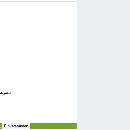
lagstitel
g
Einverstanden