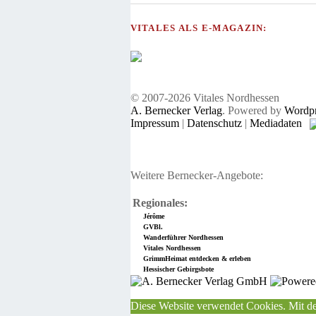
VITALES ALS E-MAGAZIN:
© 2007-2026 Vitales Nordhessen
A. Bernecker Verlag
. Powered by
Wordpr
Impressum
|
Datenschutz
|
Mediadaten
Weitere Bernecker-Angebote:
Regionales:
Jérôme
GVBl.
Wanderführer Nordhessen
Vitales Nordhessen
GrimmHeimat entdecken & erleben
Hessischer Gebirgsbote
Diese Website verwendet Cookies. Mit de