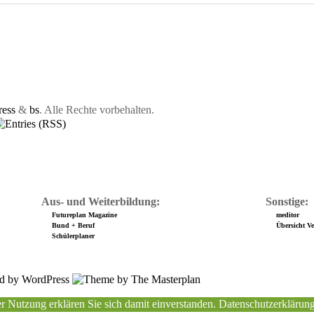
ess
&
bs
. Alle Rechte vorbehalten.
Aus- und Weiterbildung:
Sonstige:
Futureplan Magazine
meditor
Bund + Beruf
Übersicht Ver
Schülerplaner
r Nutzung erklären Sie sich damit einverstanden.
Datenschutzerklärun