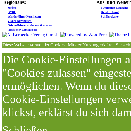
Regionales:
Aus- und Weiterb
Jérôme
Futureplan Magazine
GVBl.
Bund + Beruf
Wanderführer Nordhessen
Schülerplaner
Vitales Nordhessen
GrimmHeimat entdecken & erleben
Hessischer Gebirgsbote
Diese Website verwendet Cookies. Mit der Nutzung erklären Sie sich
Die Cookie-Einstellungen au
"Cookies zulassen" eingeste
ermöglichen. Wenn du dies
Cookie-Einstellungen verwe
klickst, erklärst du sich da
Schließen