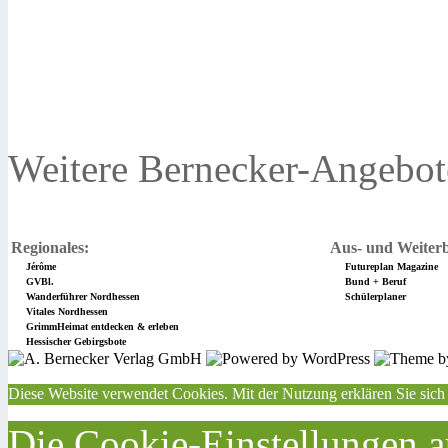
Weitere Bernecker-Angebot
Regionales:
Aus- und Weiterb
Jérôme
Futureplan Magazine
GVBl.
Bund + Beruf
Wanderführer Nordhessen
Schülerplaner
Vitales Nordhessen
GrimmHeimat entdecken & erleben
Hessischer Gebirgsbote
Diese Website verwendet Cookies. Mit der Nutzung erklären Sie sich
Die Cookie-Einstellungen au