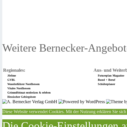
Weitere Bernecker-Angebot
Regionales:
Aus- und Weiterb
Jérôme
Futureplan Magazine
GVBl.
Bund + Beruf
Wanderführer Nordhessen
Schülerplaner
Vitales Nordhessen
GrimmHeimat entdecken & erleben
Hessischer Gebirgsbote
Diese Website verwendet Cookies. Mit der Nutzung erklären Sie sich
Die Cookie-Einstellungen au