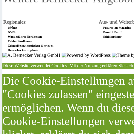
Regionales:
Aus- und Weiterb
Jérôme
Futureplan Magazine
GVBl.
Bund + Beruf
Wanderführer Nordhessen
Schülerplaner
Vitales Nordhessen
GrimmHeimat entdecken & erleben
Hessischer Gebirgsbote
Diese Website verwendet Cookies. Mit der Nutzung erklären Sie sich
Die Cookie-Einstellungen au
"Cookies zulassen" eingeste
ermöglichen. Wenn du dies
Cookie-Einstellungen verwe