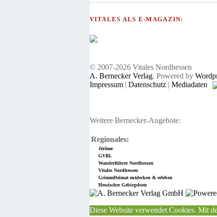
VITALES ALS E-MAGAZIN:
© 2007-2026 Vitales Nordhessen
A. Bernecker Verlag
. Powered by
Wordpr
Impressum
|
Datenschutz
|
Mediadaten
Weitere Bernecker-Angebote:
Regionales:
Jérôme
GVBl.
Wanderführer Nordhessen
Vitales Nordhessen
GrimmHeimat entdecken & erleben
Hessischer Gebirgsbote
Diese Website verwendet Cookies. Mit de