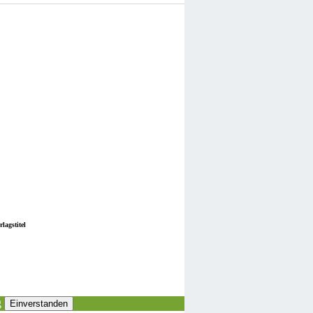
lagstitel
g
Einverstanden