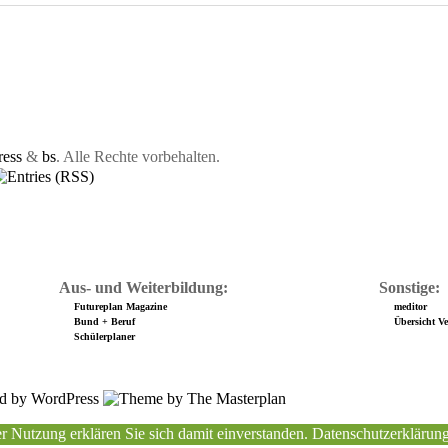
ess
&
bs
. Alle Rechte vorbehalten.
Aus- und Weiterbildung:
Sonstige:
Futureplan Magazine
meditor
Bund + Beruf
Übersicht Ver
Schülerplaner
r Nutzung erklären Sie sich damit einverstanden.
Datenschutzerklärun