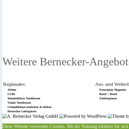
Weitere Bernecker-Angebot
Regionales:
Aus- und Weiterb
Jérôme
Futureplan Magazine
GVBl.
Bund + Beruf
Wanderführer Nordhessen
Schülerplaner
Vitales Nordhessen
GrimmHeimat entdecken & erleben
Hessischer Gebirgsbote
Diese Website verwendet Cookies. Mit der Nutzung erklären Sie sich