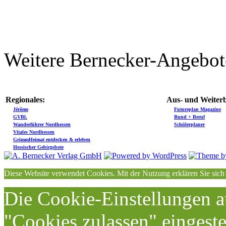
Weitere Bernecker-Angebot
Regionales:
Aus- und Weiterb
Jérôme
Futureplan Magazine
GVBl.
Bund + Beruf
Wanderführer Nordhessen
Schülerplaner
Vitales Nordhessen
GrimmHeimat entdecken & erleben
Hessischer Gebirgsbote
Diese Website verwendet Cookies. Mit der Nutzung erklären Sie sich
Die Cookie-Einstellungen au
"Cookies zulassen" eingeste