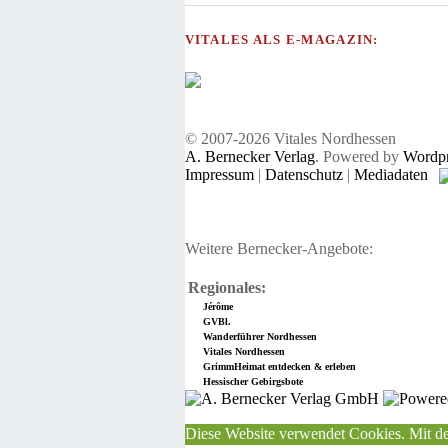
VITALES ALS E-MAGAZIN:
© 2007-2026 Vitales Nordhessen
A. Bernecker Verlag
. Powered by
Wordpr
Impressum
|
Datenschutz
|
Mediadaten
Weitere Bernecker-Angebote:
Regionales:
Jérôme
GVBl.
Wanderführer Nordhessen
Vitales Nordhessen
GrimmHeimat entdecken & erleben
Hessischer Gebirgsbote
Diese Website verwendet Cookies. Mit de