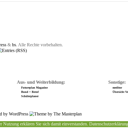
ess
&
bs
. Alle Rechte vorbehalten.
Aus- und Weiterbildung:
Sonstige:
Futureplan Magazine
meditor
Bund + Beruf
Übersicht Ver
Schülerplaner
r Nutzung erklären Sie sich damit einverstanden.
Datenschutzerklärun