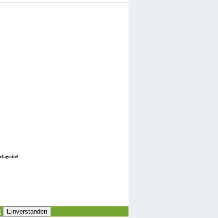
lagstitel
g
Einverstanden