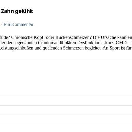
 Zahn gefühlt
3
⋅
Ein Kommentar
müde? Chronische Kopf- oder Rückenschmerzen? Die Ursache kann eine 
ter der sogenannten Craniomandibulären Dysfunktion – kurz: CMD – un
Leistungseinbußen und quälenden Schmerzen begleitet. An Sport ist fü