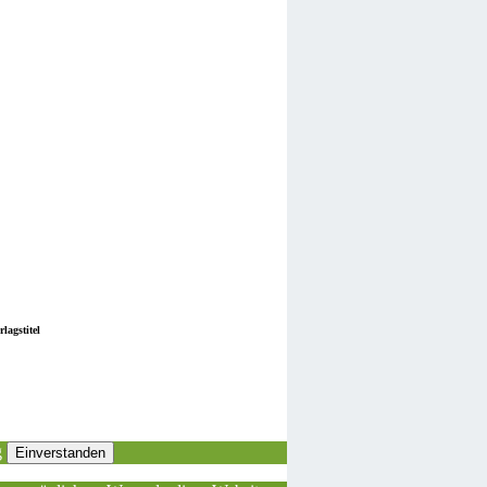
lagstitel
g
Einverstanden