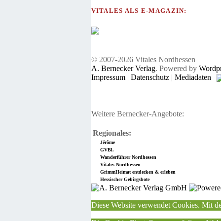
VITALES ALS E-MAGAZIN:
© 2007-2026 Vitales Nordhessen
A. Bernecker Verlag
. Powered by
Wordpr
Impressum
|
Datenschutz
|
Mediadaten
Weitere Bernecker-Angebote:
Regionales:
Jérôme
GVBl.
Wanderführer Nordhessen
Vitales Nordhessen
GrimmHeimat entdecken & erleben
Hessischer Gebirgsbote
Diese Website verwendet Cookies. Mit de