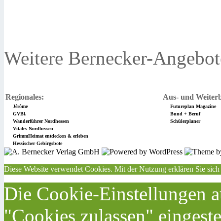
Weitere Bernecker-Angebot
Regionales:
Aus- und Weiterb
Jérôme
Futureplan Magazine
GVBl.
Bund + Beruf
Wanderführer Nordhessen
Schülerplaner
Vitales Nordhessen
GrimmHeimat entdecken & erleben
Hessischer Gebirgsbote
Diese Website verwendet Cookies. Mit der Nutzung erklären Sie sich
Die Cookie-Einstellungen au
"Cookies zulassen" eingeste