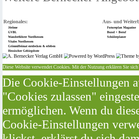
Regionales:
Aus- und Weiterb
Jérôme
Futureplan Magazine
GVBl.
Bund + Beruf
Wanderführer Nordhessen
Schülerplaner
Vitales Nordhessen
GrimmHeimat entdecken & erleben
Hessischer Gebirgsbote
Diese Website verwendet Cookies. Mit der Nutzung erklären Sie sich
Die Cookie-Einstellungen au
"Cookies zulassen" eingeste
ermöglichen. Wenn du dies
Cookie-Einstellungen verwe
klickst, erklärst du sich da