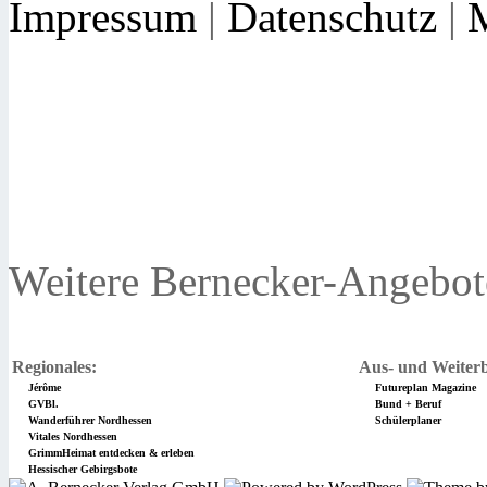
Impressum
|
Datenschutz
|
Weitere Bernecker-Angebot
Regionales:
Aus- und Weiterb
Jérôme
Futureplan Magazine
GVBl.
Bund + Beruf
Wanderführer Nordhessen
Schülerplaner
Vitales Nordhessen
GrimmHeimat entdecken & erleben
Hessischer Gebirgsbote