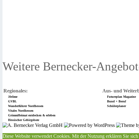
Weitere Bernecker-Angebot
Regionales:
Aus- und Weiterb
Jérôme
Futureplan Magazine
GVBl.
Bund + Beruf
Wanderführer Nordhessen
Schülerplaner
Vitales Nordhessen
GrimmHeimat entdecken & erleben
Hessischer Gebirgsbote
Diese Website verwendet Cookies. Mit der Nutzung erklären Sie sich