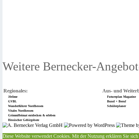
Weitere Bernecker-Angebot
Regionales:
Aus- und Weiterb
Jérôme
Futureplan Magazine
GVBl.
Bund + Beruf
Wanderführer Nordhessen
Schülerplaner
Vitales Nordhessen
GrimmHeimat entdecken & erleben
Hessischer Gebirgsbote
Diese Website verwendet Cookies. Mit der Nutzung erklären Sie sich