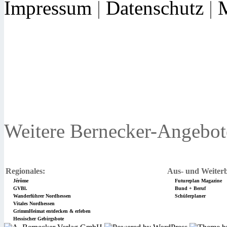
Impressum
|
Datenschutz
|
Weitere Bernecker-Angebot
Regionales:
Aus- und Weiterb
Jérôme
Futureplan Magazine
GVBl.
Bund + Beruf
Wanderführer Nordhessen
Schülerplaner
Vitales Nordhessen
GrimmHeimat entdecken & erleben
Hessischer Gebirgsbote