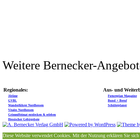
Weitere Bernecker-Angebot
Regionales:
Aus- und Weiterb
Jérôme
Futureplan Magazine
GVBl.
Bund + Beruf
Wanderführer Nordhessen
Schülerplaner
Vitales Nordhessen
GrimmHeimat entdecken & erleben
Hessischer Gebirgsbote
Diese Website verwendet Cookies. Mit der Nutzung erklären Sie sich