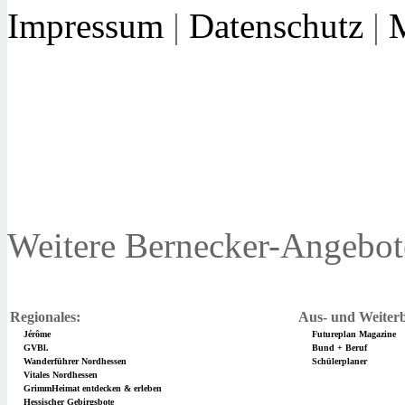
Impressum
|
Datenschutz
|
Weitere Bernecker-Angebot
Regionales:
Aus- und Weiterb
Jérôme
Futureplan Magazine
GVBl.
Bund + Beruf
Wanderführer Nordhessen
Schülerplaner
Vitales Nordhessen
GrimmHeimat entdecken & erleben
Hessischer Gebirgsbote