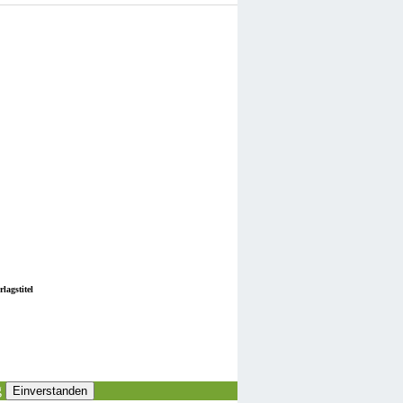
lagstitel
g
Einverstanden