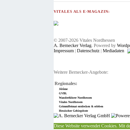
VITALES ALS E-MAGAZIN:
© 2007-2026 Vitales Nordhessen
A. Bernecker Verlag
. Powered by
Wordpr
Impressum
|
Datenschutz
|
Mediadaten
Weitere Bernecker-Angebote:
Regionales:
Jérôme
GVBl.
Wanderführer Nordhessen
Vitales Nordhessen
GrimmHeimat entdecken & erleben
Hessischer Gebirgsbote
Diese Website verwendet Cookies. Mit de