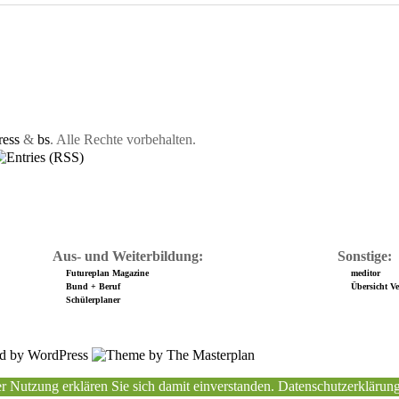
ess
&
bs
. Alle Rechte vorbehalten.
Aus- und Weiterbildung:
Sonstige:
Futureplan Magazine
meditor
Bund + Beruf
Übersicht Ver
Schülerplaner
r Nutzung erklären Sie sich damit einverstanden.
Datenschutzerklärun