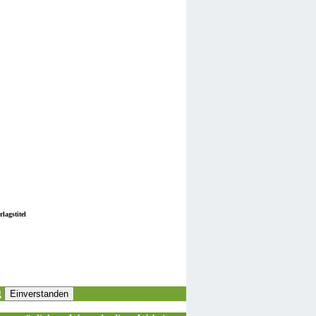
lagstitel
g
Einverstanden