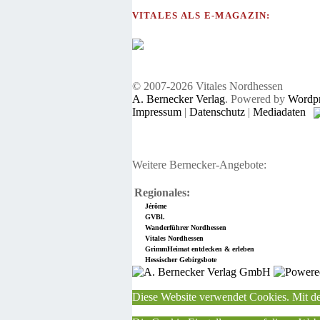
VITALES ALS E-MAGAZIN:
© 2007-2026 Vitales Nordhessen
A. Bernecker Verlag
. Powered by
Wordpr
Impressum
|
Datenschutz
|
Mediadaten
Weitere Bernecker-Angebote:
Regionales:
Jérôme
GVBl.
Wanderführer Nordhessen
Vitales Nordhessen
GrimmHeimat entdecken & erleben
Hessischer Gebirgsbote
Diese Website verwendet Cookies. Mit de