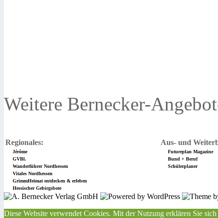
Weitere Bernecker-Angebot
Regionales:
Aus- und Weiterb
Jérôme
Futureplan Magazine
GVBl.
Bund + Beruf
Wanderführer Nordhessen
Schülerplaner
Vitales Nordhessen
GrimmHeimat entdecken & erleben
Hessischer Gebirgsbote
Diese Website verwendet Cookies. Mit der Nutzung erklären Sie sich