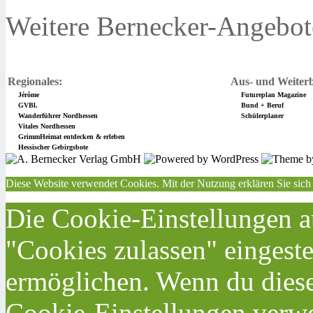
Weitere Bernecker-Angebot
Regionales:
Aus- und Weiterb
Jérôme
Futureplan Magazine
GVBl.
Bund + Beruf
Wanderführer Nordhessen
Schülerplaner
Vitales Nordhessen
GrimmHeimat entdecken & erleben
Hessischer Gebirgsbote
Diese Website verwendet Cookies. Mit der Nutzung erklären Sie sich
Die Cookie-Einstellungen au
"Cookies zulassen" eingeste
ermöglichen. Wenn du dies
Cookie-Einstellungen verwe