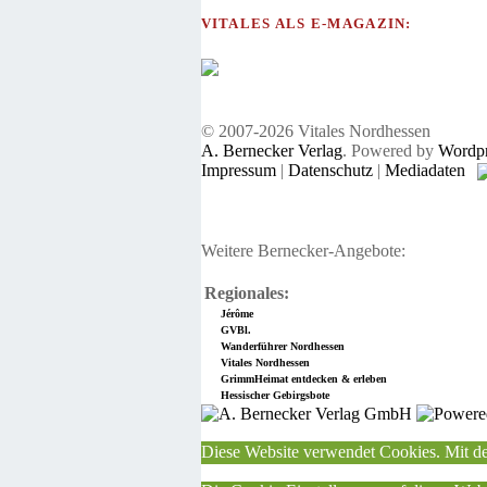
VITALES ALS E-MAGAZIN:
© 2007-2026 Vitales Nordhessen
A. Bernecker Verlag
. Powered by
Wordpr
Impressum
|
Datenschutz
|
Mediadaten
Weitere Bernecker-Angebote:
Regionales:
Jérôme
GVBl.
Wanderführer Nordhessen
Vitales Nordhessen
GrimmHeimat entdecken & erleben
Hessischer Gebirgsbote
Diese Website verwendet Cookies. Mit de