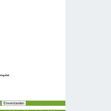
lagstitel
g
Einverstanden