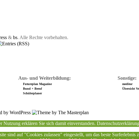
ess
&
bs
. Alle Rechte vorbehalten.
Aus- und Weiterbildung:
Sonstige:
Futureplan Magazine
meditor
Bund + Beruf
Übersicht Ver
Schülerplaner
r Nutzung erklären Sie sich damit einverstanden.
Datenschutzerklärun
ite sind auf "Cookies zulassen" eingestellt, um das beste Surferlebnis