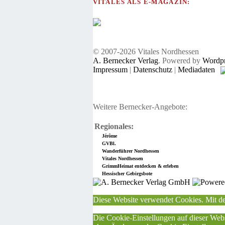
VITALES ALS E-MAGAZIN:
© 2007-2026 Vitales Nordhessen
A. Bernecker Verlag
. Powered by
Wordpr
Impressum
|
Datenschutz
|
Mediadaten
Weitere Bernecker-Angebote:
Regionales:
Jérôme
GVBl.
Wanderführer Nordhessen
Vitales Nordhessen
GrimmHeimat entdecken & erleben
Hessischer Gebirgsbote
Diese Website verwendet Cookies. Mit de
Die Cookie-Einstellungen auf dieser Webs