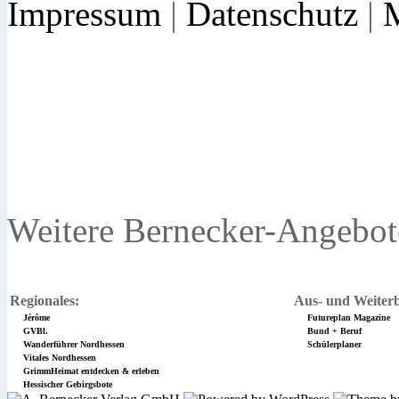
Impressum
|
Datenschutz
|
Weitere Bernecker-Angebot
Regionales:
Aus- und Weiterb
Jérôme
Futureplan Magazine
GVBl.
Bund + Beruf
Wanderführer Nordhessen
Schülerplaner
Vitales Nordhessen
GrimmHeimat entdecken & erleben
Hessischer Gebirgsbote