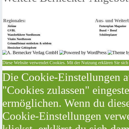
Regionales:
Aus- und Weiterb
Jérôme
Futureplan Magazine
GVBl.
Bund + Beruf
Wanderführer Nordhessen
Schülerplaner
Vitales Nordhessen
GrimmHeimat entdecken & erleben
Hessischer Gebirgsbote
Diese Website verwendet Cookies. Mit der Nutzung erklären Sie sich
Die Cookie-Einstellungen au
"Cookies zulassen" eingeste
ermöglichen. Wenn du dies
Cookie-Einstellungen verwe
klickst, erklärst du sich da