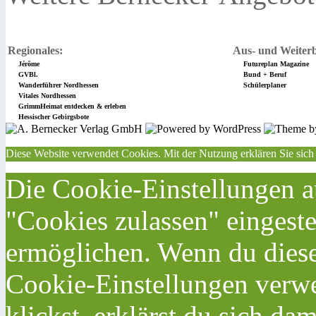
Regionales:
Aus- und Weiterb
Jérôme
Futureplan Magazine
GVBl.
Bund + Beruf
Wanderführer Nordhessen
Schülerplaner
Vitales Nordhessen
GrimmHeimat entdecken & erleben
Hessischer Gebirgsbote
Diese Website verwendet Cookies. Mit der Nutzung erklären Sie sich
Die Cookie-Einstellungen au
"Cookies zulassen" eingeste
ermöglichen. Wenn du dies
Cookie-Einstellungen verwe
klickst, erklärst du sich da