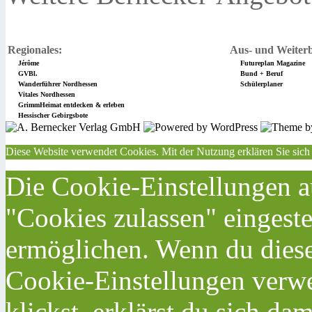
Regionales:
Aus- und Weiterb
Jérôme
Futureplan Magazine
GVBl.
Bund + Beruf
Wanderführer Nordhessen
Schülerplaner
Vitales Nordhessen
GrimmHeimat entdecken & erleben
Hessischer Gebirgsbote
Diese Website verwendet Cookies. Mit der Nutzung erklären Sie sich
Die Cookie-Einstellungen au
"Cookies zulassen" eingeste
ermöglichen. Wenn du dies
Cookie-Einstellungen verwe
klickst, erklärst du sich da