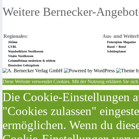
Weitere Bernecker-Angebot
Regionales:
Aus- und Weiterb
Jérôme
Futureplan Magazine
GVBl.
Bund + Beruf
Wanderführer Nordhessen
Schülerplaner
Vitales Nordhessen
GrimmHeimat entdecken & erleben
Hessischer Gebirgsbote
Diese Website verwendet Cookies. Mit der Nutzung erklären Sie sich
Die Cookie-Einstellungen au
"Cookies zulassen" eingeste
ermöglichen. Wenn du dies
Cookie-Einstellungen verwe