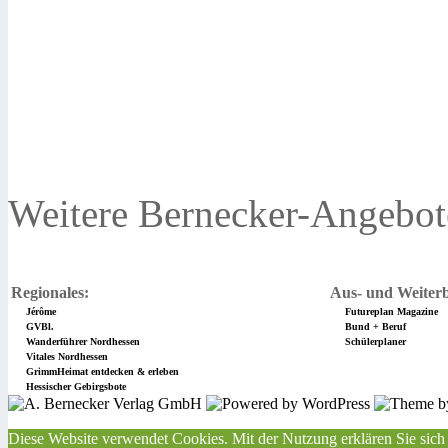
Weitere Bernecker-Angebot
Regionales:
Aus- und Weiterb
Jérôme
Futureplan Magazine
GVBl.
Bund + Beruf
Wanderführer Nordhessen
Schülerplaner
Vitales Nordhessen
GrimmHeimat entdecken & erleben
Hessischer Gebirgsbote
Diese Website verwendet Cookies. Mit der Nutzung erklären Sie sich