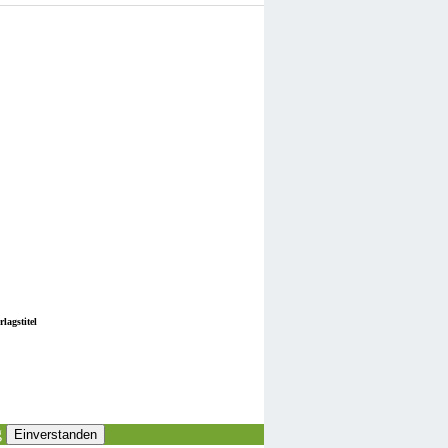
lagstitel
g
Einverstanden