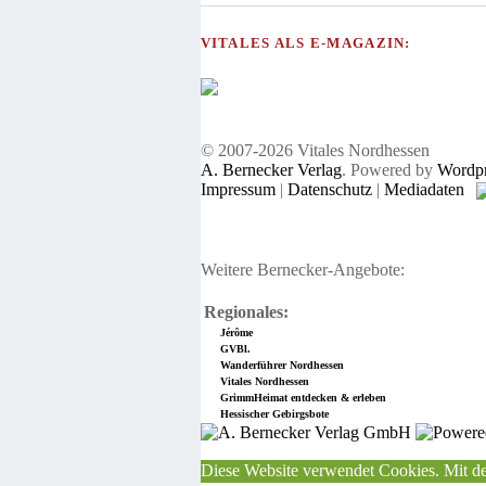
VITALES ALS E-MAGAZIN:
© 2007-2026 Vitales Nordhessen
A. Bernecker Verlag
. Powered by
Wordpr
Impressum
|
Datenschutz
|
Mediadaten
Weitere Bernecker-Angebote:
Regionales:
Jérôme
GVBl.
Wanderführer Nordhessen
Vitales Nordhessen
GrimmHeimat entdecken & erleben
Hessischer Gebirgsbote
Diese Website verwendet Cookies. Mit de