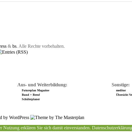
ess
&
bs
. Alle Rechte vorbehalten.
Aus- und Weiterbildung:
Sonstige:
Futureplan Magazine
meditor
Bund + Beruf
Übersicht Ver
Schülerplaner
r Nutzung erklären Sie sich damit einverstanden.
Datenschutzerklärun