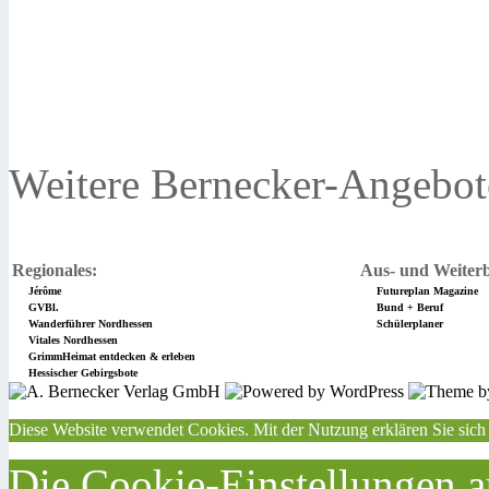
Weitere Bernecker-Angebot
Regionales:
Aus- und Weiterb
Jérôme
Futureplan Magazine
GVBl.
Bund + Beruf
Wanderführer Nordhessen
Schülerplaner
Vitales Nordhessen
GrimmHeimat entdecken & erleben
Hessischer Gebirgsbote
Diese Website verwendet Cookies. Mit der Nutzung erklären Sie sich
Die Cookie-Einstellungen au