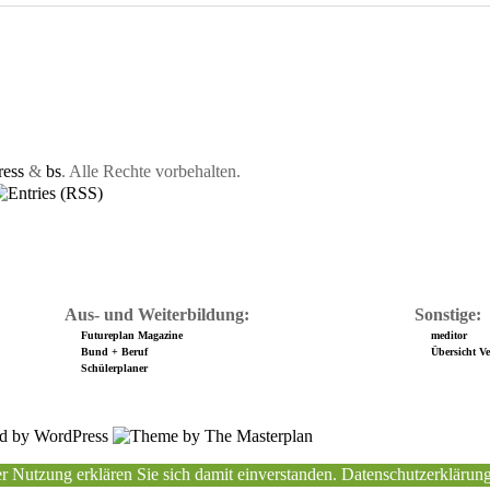
ess
&
bs
. Alle Rechte vorbehalten.
Aus- und Weiterbildung:
Sonstige:
Futureplan Magazine
meditor
Bund + Beruf
Übersicht Ver
Schülerplaner
r Nutzung erklären Sie sich damit einverstanden.
Datenschutzerklärun