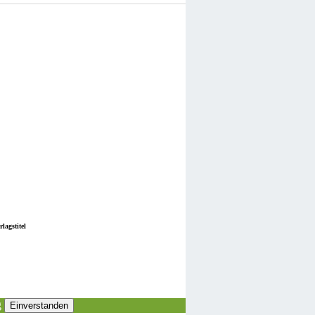
lagstitel
g
Einverstanden