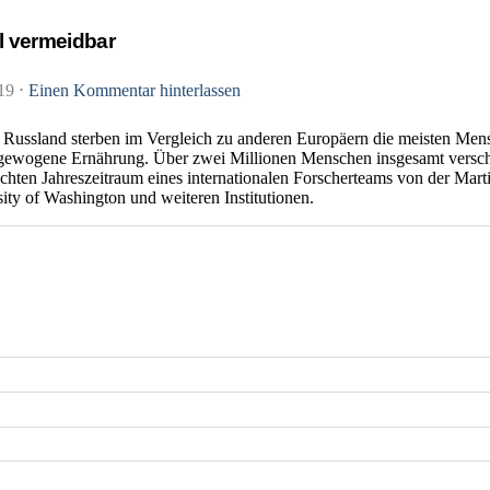
ll vermeidbar
019
⋅
Einen Kommentar hinterlassen
 Russland sterben im Vergleich zu anderen Europäern die meisten Mens
ewogene Ernährung. Über zwei Millionen Menschen insgesamt verschi
chten Jahreszeitraum eines internationalen Forscherteams von der Mart
ty of Washington und weiteren Institutionen.