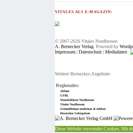
VITALES ALS E-MAGAZIN:
© 2007-2026 Vitales Nordhessen
A. Bernecker Verlag
. Powered by
Wordpr
Impressum
|
Datenschutz
|
Mediadaten
Weitere Bernecker-Angebote:
Regionales:
Jérôme
GVBl.
Wanderführer Nordhessen
Vitales Nordhessen
GrimmHeimat entdecken & erleben
Hessischer Gebirgsbote
Diese Website verwendet Cookies. Mit de