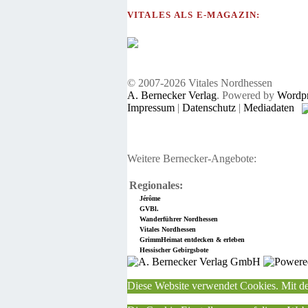
VITALES ALS E-MAGAZIN:
© 2007-2026 Vitales Nordhessen
A. Bernecker Verlag
. Powered by
Wordpr
Impressum
|
Datenschutz
|
Mediadaten
Weitere Bernecker-Angebote:
Regionales:
Jérôme
GVBl.
Wanderführer Nordhessen
Vitales Nordhessen
GrimmHeimat entdecken & erleben
Hessischer Gebirgsbote
Diese Website verwendet Cookies. Mit de