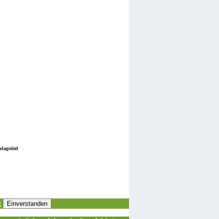
lagstitel
g
Einverstanden