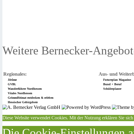
Weitere Bernecker-Angebot
Regionales:
Aus- und Weiterb
Jérôme
Futureplan Magazine
GVBl.
Bund + Beruf
Wanderführer Nordhessen
Schülerplaner
Vitales Nordhessen
GrimmHeimat entdecken & erleben
Hessischer Gebirgsbote
Diese Website verwendet Cookies. Mit der Nutzung erklären Sie sich
Die Cookie-Einstellungen au