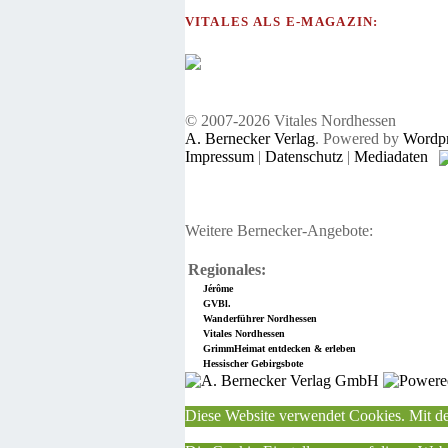
VITALES ALS E-MAGAZIN:
© 2007-2026 Vitales Nordhessen
A. Bernecker Verlag
. Powered by
Wordpr
Impressum
|
Datenschutz
|
Mediadaten
Weitere Bernecker-Angebote:
Regionales:
Jérôme
GVBl.
Wanderführer Nordhessen
Vitales Nordhessen
GrimmHeimat entdecken & erleben
Hessischer Gebirgsbote
Diese Website verwendet Cookies. Mit de