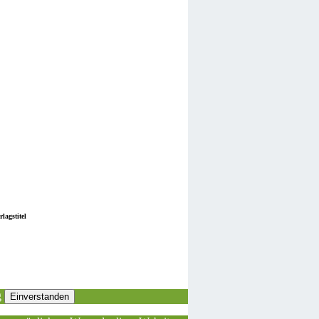
lagstitel
g
Einverstanden