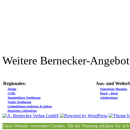
Weitere Bernecker-Angebot
Regionales:
Aus- und Weiterb
Jérôme
Futureplan Magazine
GVBl.
Bund + Beruf
Wanderführer Nordhessen
Schülerplaner
Vitales Nordhessen
GrimmHeimat entdecken & erleben
Hessischer Gebirgsbote
Diese Website verwendet Cookies. Mit der Nutzung erklären Sie sich