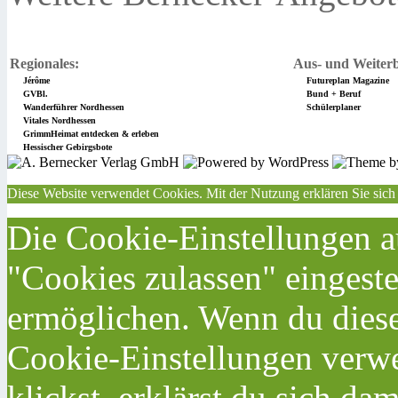
Regionales:
Aus- und Weiterb
Jérôme
Futureplan Magazine
GVBl.
Bund + Beruf
Wanderführer Nordhessen
Schülerplaner
Vitales Nordhessen
GrimmHeimat entdecken & erleben
Hessischer Gebirgsbote
Diese Website verwendet Cookies. Mit der Nutzung erklären Sie sich
Die Cookie-Einstellungen au
"Cookies zulassen" eingeste
ermöglichen. Wenn du dies
Cookie-Einstellungen verwe
klickst, erklärst du sich da