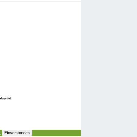
lagstitel
g
Einverstanden