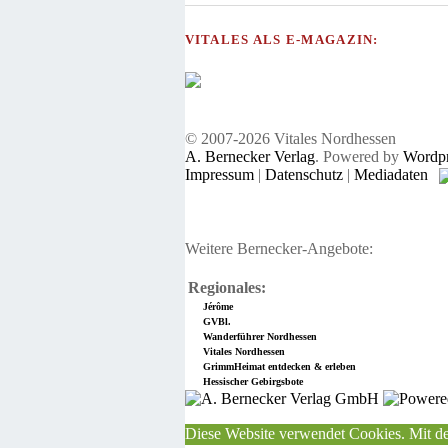
VITALES ALS E-MAGAZIN:
© 2007-2026 Vitales Nordhessen
A. Bernecker Verlag
. Powered by
Wordpr
Impressum
|
Datenschutz
|
Mediadaten
Weitere Bernecker-Angebote:
Regionales:
Jérôme
GVBl.
Wanderführer Nordhessen
Vitales Nordhessen
GrimmHeimat entdecken & erleben
Hessischer Gebirgsbote
Diese Website verwendet Cookies. Mit de