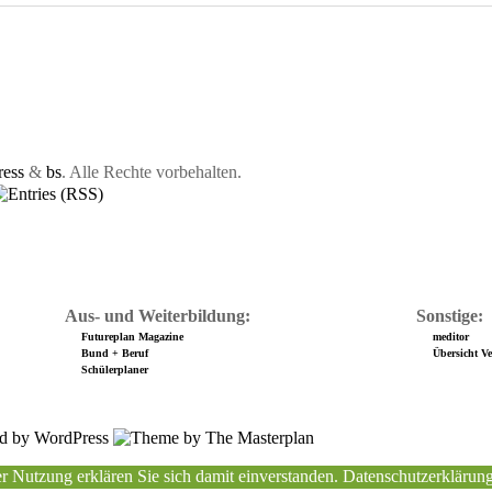
ess
&
bs
. Alle Rechte vorbehalten.
Aus- und Weiterbildung:
Sonstige:
Futureplan Magazine
meditor
Bund + Beruf
Übersicht Ver
Schülerplaner
r Nutzung erklären Sie sich damit einverstanden.
Datenschutzerklärun