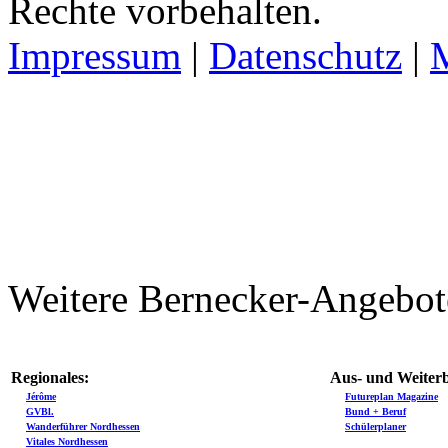
Rechte vorbehalten.
Impressum
|
Datenschutz
|
Weitere Bernecker-Angebot
Regionales:
Aus- und Weiterb
Jérôme
Futureplan Magazine
GVBl.
Bund + Beruf
Wanderführer Nordhessen
Schülerplaner
Vitales Nordhessen