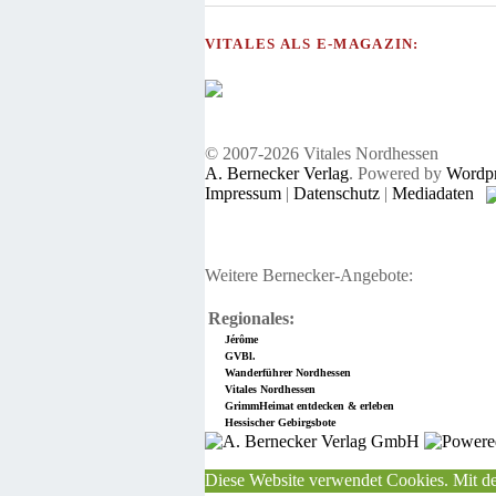
VITALES ALS E-MAGAZIN:
© 2007-2026 Vitales Nordhessen
A. Bernecker Verlag
. Powered by
Wordpr
Impressum
|
Datenschutz
|
Mediadaten
Weitere Bernecker-Angebote:
Regionales:
Jérôme
GVBl.
Wanderführer Nordhessen
Vitales Nordhessen
GrimmHeimat entdecken & erleben
Hessischer Gebirgsbote
Diese Website verwendet Cookies. Mit de