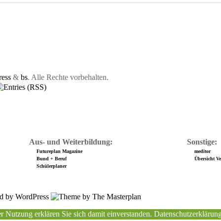
ess
&
bs
. Alle Rechte vorbehalten.
Aus- und Weiterbildung:
Sonstige:
Futureplan Magazine
meditor
Bund + Beruf
Übersicht Ver
Schülerplaner
r Nutzung erklären Sie sich damit einverstanden.
Datenschutzerklärun