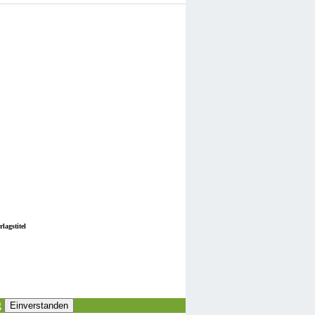
lagstitel
g
Einverstanden