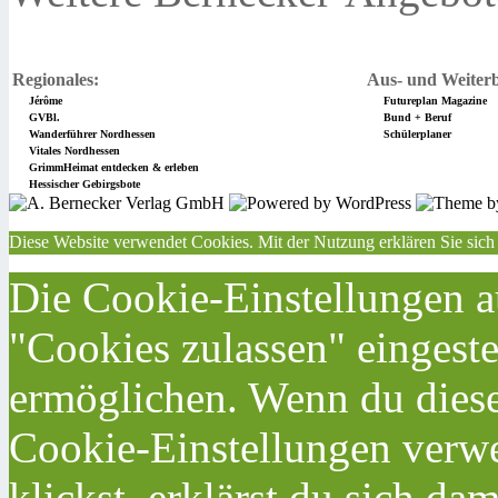
Regionales:
Aus- und Weiterb
Jérôme
Futureplan Magazine
GVBl.
Bund + Beruf
Wanderführer Nordhessen
Schülerplaner
Vitales Nordhessen
GrimmHeimat entdecken & erleben
Hessischer Gebirgsbote
Diese Website verwendet Cookies. Mit der Nutzung erklären Sie sich
Die Cookie-Einstellungen au
"Cookies zulassen" eingeste
ermöglichen. Wenn du dies
Cookie-Einstellungen verwe
klickst, erklärst du sich da