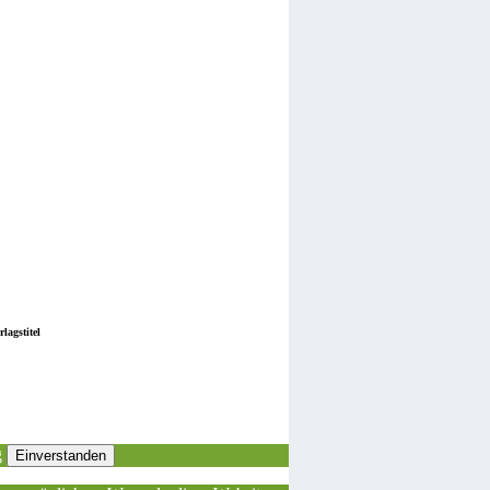
lagstitel
g
Einverstanden