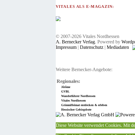
VITALES ALS E-MAGAZIN:
© 2007-2026 Vitales Nordhessen
A. Bernecker Verlag
. Powered by
Wordpr
Impressum
|
Datenschutz
|
Mediadaten
Weitere Bernecker-Angebote:
Regionales:
Jérôme
GVBl.
Wanderführer Nordhessen
Vitales Nordhessen
GrimmHeimat entdecken & erleben
Hessischer Gebirgsbote
Diese Website verwendet Cookies. Mit de